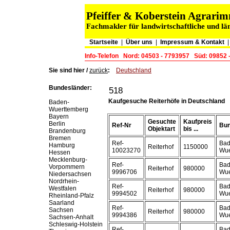
Pfeiffer & Koberstein Agrar
Fachmakler für landwirtschaftliche und lä
Startseite
|
Über uns
|
Impressum & Kontakt
Info-Telefon
Nord: 04503 - 7793957
Süd: 09852 
Sie sind hier /
zurück
:
Deutschland
Bundesländer:
518
Kaufgesuche Reiterhöfe in Deutschland
Baden-
Wuerttemberg
Bayern
Gesuchte
Kaufpreis
Berlin
Ref-Nr
Bun
Objektart
bis ...
Brandenburg
Bremen
Ref-
Bad
Hamburg
Reiterhof
1150000
10023270
Wue
Hessen
Mecklenburg-
Ref-
Bad
Vorpommern
Reiterhof
980000
9996706
Wue
Niedersachsen
Nordrhein-
Ref-
Bad
Westfalen
Reiterhof
980000
9994502
Wue
Rheinland-Pfalz
Saarland
Ref-
Bad
Sachsen
Reiterhof
980000
9994386
Wue
Sachsen-Anhalt
Schleswig-Holstein
Ref-
Bad