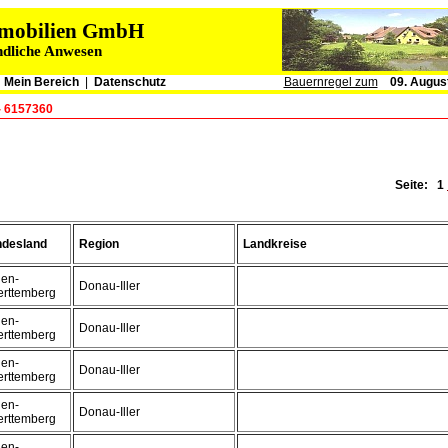
immobilien GmbH
ndliche Anwesen
|
Mein Bereich
|
Datenschutz
Bauernregel zum
09. Augus
- 6157360
Seite:
1
desland
Region
Landkreise
en-
Donau-Iller
rttemberg
en-
Donau-Iller
rttemberg
en-
Donau-Iller
rttemberg
en-
Donau-Iller
rttemberg
en-