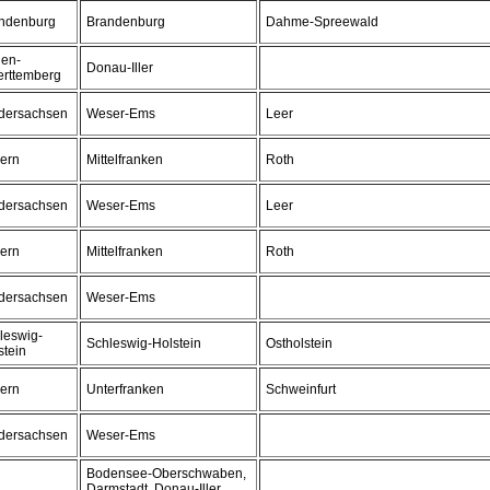
ndenburg
Brandenburg
Dahme-Spreewald
en-
Donau-Iller
rttemberg
dersachsen
Weser-Ems
Leer
ern
Mittelfranken
Roth
dersachsen
Weser-Ems
Leer
ern
Mittelfranken
Roth
dersachsen
Weser-Ems
leswig-
Schleswig-Holstein
Ostholstein
stein
ern
Unterfranken
Schweinfurt
dersachsen
Weser-Ems
Bodensee-Oberschwaben,
Darmstadt, Donau-Iller,