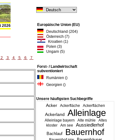
Europäische Union (EU)
t 2026
Deutschland (204)
Österreich (7)
Kroatien (1)
Polen (3)
Ungarn (5)
2
3
4
5
6
7
Forst- / Landwirtschaft
subventioniert
Rumänien ()
Georgien ()
Unsere häufigsten Suchbegriffe
Acker
Ackerfläche
Ackerflächen
Alleinlage
Ackerland
Alleinlage bayern
Alte mühle
Altes
Aussiedlerhof
kloster
Am see
Bauernhof
Bachlauf
Bauernhäuser
Bauernhof nrw