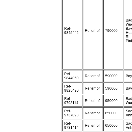
Bad
Wue
Ref-
Bay
Reiterhof
790000
9845442
Hes
Rhe
Pfa
Ref-
Reiterhof
590000
Bay
9844050
Ref-
Reiterhof
590000
Bay
9825490
Ref-
Bad
Reiterhof
950000
9798114
Wue
Ref-
Sac
Reiterhof
650000
9737098
Anh
Ref-
Sac
Reiterhof
650000
9731414
Anh