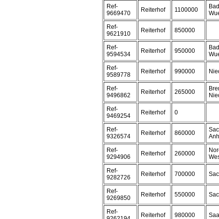
Ref-
Bad
Reiterhof
1100000
9669470
Wue
Ref-
Reiterhof
850000
9621910
Ref-
Bad
Reiterhof
950000
9594534
Wue
Ref-
Reiterhof
990000
Nie
9589778
Ref-
Bre
Reiterhof
265000
9496862
Nie
Ref-
Reiterhof
0
9469254
Ref-
Sac
Reiterhof
860000
9326574
Anh
Ref-
Nor
Reiterhof
260000
9294906
Wes
Ref-
Reiterhof
700000
Sac
9282726
Ref-
Reiterhof
550000
Sac
9269850
Ref-
Reiterhof
980000
Saa
9262194