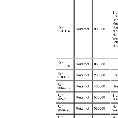
Bra
Bre
Ham
Mec
Ref-
Vor
Reiterhof
900000
9131114
Nie
Nor
Wes
Sch
Hol
Ref-
Reiterhof
860000
9113830
Ref-
Reiterhof
280000
Bra
9103158
Ref-
Reiterhof
400000
Hes
9064762
Ref-
Bra
Reiterhof
575000
9057106
Nie
Ref-
Nor
Reiterhof
530000
9049798
Wes
Ref-
Nor