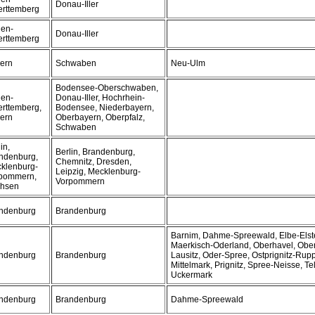
Donau-Iller
rttemberg
en-
Donau-Iller
rttemberg
ern
Schwaben
Neu-Ulm
Bodensee-Oberschwaben,
en-
Donau-Iller, Hochrhein-
rttemberg,
Bodensee, Niederbayern,
ern
Oberbayern, Oberpfalz,
Schwaben
in,
Berlin, Brandenburg,
ndenburg,
Chemnitz, Dresden,
klenburg-
Leipzig, Mecklenburg-
pommern,
Vorpommern
hsen
ndenburg
Brandenburg
Barnim, Dahme-Spreewald, Elbe-Elste
Maerkisch-Oderland, Oberhavel, Obe
ndenburg
Brandenburg
Lausitz, Oder-Spree, Ostprignitz-Rup
Mittelmark, Prignitz, Spree-Neisse, T
Uckermark
ndenburg
Brandenburg
Dahme-Spreewald