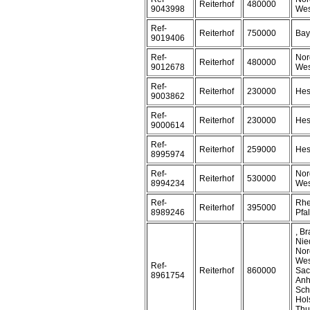
Reiterhof
480000
9043998
Wes
Ref-
Reiterhof
750000
Bay
9019406
Ref-
Nor
Reiterhof
480000
9012678
Wes
Ref-
Reiterhof
230000
Hes
9003862
Ref-
Reiterhof
230000
Hes
9000614
Ref-
Reiterhof
259000
Hes
8995974
Ref-
Nor
Reiterhof
530000
8994234
Wes
Ref-
Rhe
Reiterhof
395000
8989246
Pfa
, B
Nie
Nor
Wes
Ref-
Reiterhof
860000
Sac
8961754
Anh
Sch
Hol
Thu