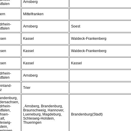
Arnsberg
tfalen
ern
Mittelfranken
drhein-
Arnsberg
Soest
tfalen
sen
Kassel
Waldeck-Frankenberg
sen
Kassel
Waldeck-Frankenberg
sen
Kassel
Kassel
drhein-
Arnsberg
tfalen
inland-
Trier
lz
randenburg,
dersachsen,
drhein-
, Arnsberg, Brandenburg,
tfalen,
Braunschweig, Hannover,
hsen-
Lueneburg, Magdeburg,
Brandenburg(Stadt)
alt,
Schleswig-Holstein,
leswig-
Thueringen
stein,
eringen