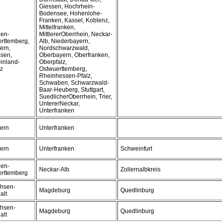
Giessen, Hochrhein-
Bodensee, Hohenlohe-
Franken, Kassel, Koblenz,
Mittelfranken,
en-
MittlererOberrhein, Neckar-
rttemberg,
Alb, Niederbayern,
ern,
Nordschwarzwald,
sen,
Oberbayern, Oberfranken,
inland-
Oberpfalz,
lz
Ostwuerttemberg,
Rheinhessen-Pfalz,
Schwaben, Schwarzwald-
Baar-Heuberg, Stuttgart,
SuedlicherOberrhein, Trier,
UntererNeckar,
Unterfranken
ern
Unterfranken
ern
Unterfranken
Schweinfurt
en-
Neckar-Alb
Zollernalbkreis
rttemberg
hsen-
Magdeburg
Quedlinburg
alt
hsen-
Magdeburg
Quedlinburg
alt