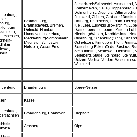
AltmarkkreisSalzwedel, Ammerland, A
Bremerhaven, Celle, Cloppenburg, C
Delmenhorst, Diepholz, Dithmarsche
ndenburg,
Friesland, Gifhorn, GrafschaftBenthe
men,
Brandenburg,
Harburg, Heidekreis, Herford, Herzo
burg,
Braunschweig, Bremen,
Kiel, Leer, Ludwigslust-Parchim, Lüb
klenburg-
Detmold, Hamburg,
Dannenberg, Lüneburg, Minden-Lübb
pommern,
Hannover, Lueneburg,
Nienburg(Weser), Nordfriesland, No
dersachsen,
Mecklenburg-Vorpommern,
Oldenburg, Oldenburg(Oldb), Osnabrü
drhein-
Muenster, Schleswig-
Ostholstein, Pinneberg, Plön, Prignit
tfalen,
Holstein, Weser-Ems
Rendsburg-Eckernförde, Rostock, R
leswig-
Schaumburg, Schleswig-Flensburg, S
stein
Segeberg, Stade, Steinburg, Steinfurt
Uelzen, Vechta, Verden, Wesermarsc
Wittmund
ndenburg
Brandenburg
Spree-Neisse
sen
Kassel
ndenburg,
Brandenburg, Hannover
Diepholz
dersachsen
drhein-
Arnsberg
Olpe
tfalen
drhein-