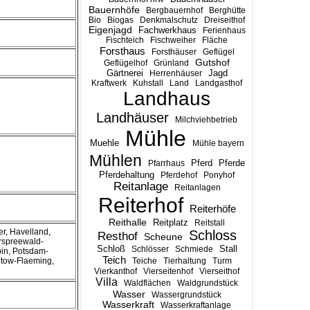
Bauernhöfe
Bergbauernhof
Berghütte
Bio
Biogas
Denkmalschutz
Dreiseithof
Eigenjagd
Fachwerkhaus
Ferienhaus
Fischteich
Fischweiher
Fläche
Forsthaus
Forsthäuser
Geflügel
Gutshof
Geflügelhof
Grünland
Gärtnerei
Jagd
Herrenhäuser
Kraftwerk
Kuhstall
Land
Landgasthof
Landhaus
Landhäuser
Milchviehbetrieb
Mühle
Muehle
Mühle bayern
Mühlen
Pferd
Pferde
Pfarrhaus
Pferdehaltung
Pferdehof
Ponyhof
Reitanlage
Reitanlagen
Reiterhof
Reiterhöfe
Reithalle
Reitplatz
Reitstall
r, Havelland,
Schloss
Resthof
Scheune
rspreewald-
Stall
Schloß
Schlösser
Schmiede
pin, Potsdam-
Teich
eltow-Flaeming,
Teiche
Tierhaltung
Turm
Vierkanthof
Vierseitenhof
Vierseithof
Villa
Waldflächen
Waldgrundstück
Wasser
Wassergrundstück
Wasserkraft
Wasserkraftanlage