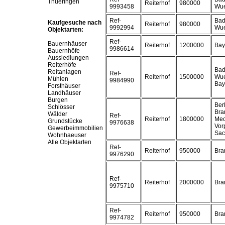
Thueringen
Reiterhof
980000
9993458
Wue
Ref-
Bad
Kaufgesuche nach
Reiterhof
980000
9992994
Wue
Objektarten:
Ref-
Bauernhäuser
Reiterhof
1200000
Bay
9986614
Bauernhöfe
Aussiedlungen
Reiterhöfe
Bad
Reitanlagen
Ref-
Reiterhof
1500000
Wue
Mühlen
9984990
Bay
Forsthäuser
Landhäuser
Burgen
Berl
Schlösser
Bra
Wälder
Ref-
Reiterhof
1800000
Mec
Grundstücke
9976638
Vor
Gewerbeimmobilien
Sac
Wohnhaeuser
Alle Objektarten
Ref-
Reiterhof
950000
Bra
9976290
Ref-
Reiterhof
2000000
Bra
9975710
Ref-
Reiterhof
950000
Bra
9974782