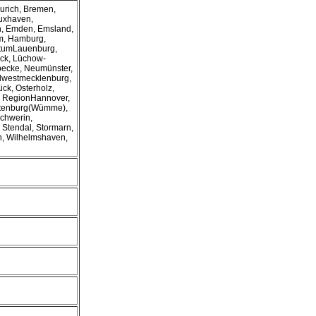
urich, Bremen,
uxhaven,
n, Emden, Emsland,
im, Hamburg,
gtumLauenburg,
eck, Lüchow-
ecke, Neumünster,
rdwestmecklenburg,
ck, Osterholz,
z, RegionHannover,
otenburg(Wümme),
chwerin,
, Stendal, Stormarn,
h, Wilhelmshaven,