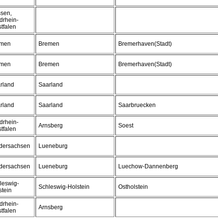
sen,
drhein-
tfalen
emen
Bremen
Bremerhaven(Stadt)
emen
Bremen
Bremerhaven(Stadt)
rland
Saarland
rland
Saarland
Saarbruecken
drhein-
Arnsberg
Soest
tfalen
dersachsen
Lueneburg
dersachsen
Lueneburg
Luechow-Dannenberg
leswig-
Schleswig-Holstein
Ostholstein
stein
drhein-
Arnsberg
tfalen