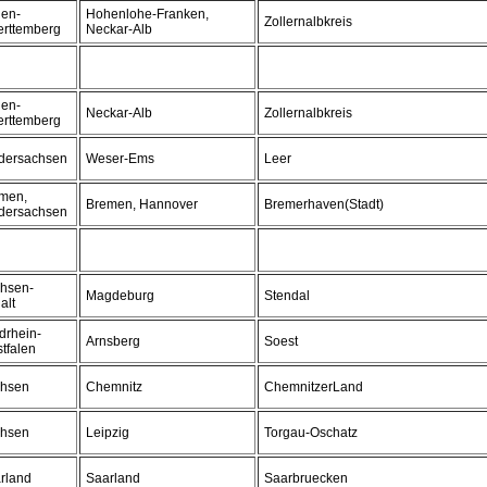
en-
Hohenlohe-Franken,
Zollernalbkreis
rttemberg
Neckar-Alb
en-
Neckar-Alb
Zollernalbkreis
rttemberg
dersachsen
Weser-Ems
Leer
men,
Bremen, Hannover
Bremerhaven(Stadt)
dersachsen
hsen-
Magdeburg
Stendal
alt
drhein-
Arnsberg
Soest
tfalen
hsen
Chemnitz
ChemnitzerLand
hsen
Leipzig
Torgau-Oschatz
rland
Saarland
Saarbruecken