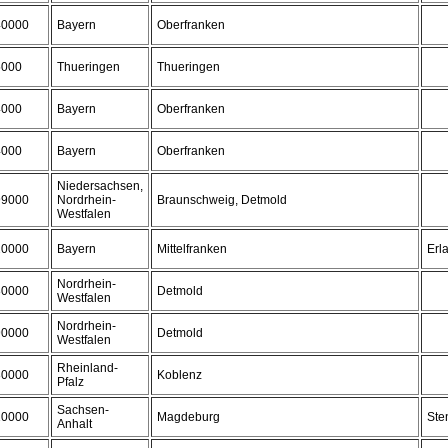
40000
Bayern
Oberfranken
5000
Thueringen
Thueringen
4000
Bayern
Oberfranken
4000
Bayern
Oberfranken
Niedersachsen,
99000
Nordrhein-
Braunschweig, Detmold
Westfalen
20000
Bayern
Mittelfranken
Erl
Nordrhein-
80000
Detmold
Westfalen
Nordrhein-
90000
Detmold
Westfalen
Rheinland-
80000
Koblenz
Pfalz
Sachsen-
10000
Magdeburg
Ste
Anhalt