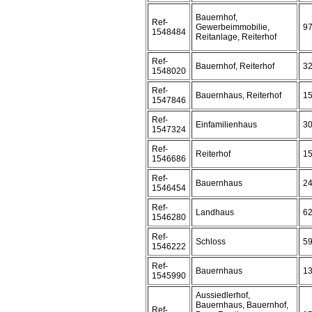
Bauernhof,
Ref-
Gewerbeimmobilie,
9
1548484
Reitanlage, Reiterhof
Ref-
Bauernhof, Reiterhof
3
1548020
Ref-
Bauernhaus, Reiterhof
1
1547846
Ref-
Einfamilienhaus
3
1547324
Ref-
Reiterhof
1
1546686
Ref-
Bauernhaus
2
1546454
Ref-
Landhaus
6
1546280
Ref-
Schloss
5
1546222
Ref-
Bauernhaus
1
1545990
Aussiedlerhof,
Bauernhaus, Bauernhof,
Ref-