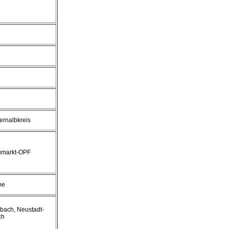
lernalbkreis
markt-OPF
pe
bach, Neustadt-
ch