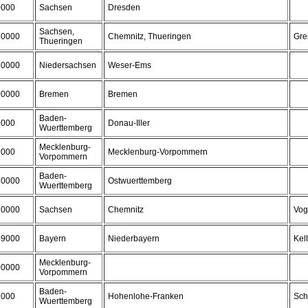
0000
Sachsen
Dresden
Sachsen,
50000
Chemnitz, Thueringen
Gre
Thueringen
50000
Niedersachsen
Weser-Ems
00000
Bremen
Bremen
Baden-
9000
Donau-Iller
Wuerttemberg
Mecklenburg-
9000
Mecklenburg-Vorpommern
Vorpommern
Baden-
10000
Ostwuerttemberg
Wuerttemberg
20000
Sachsen
Chemnitz
Vog
39000
Bayern
Niederbayern
Kel
Mecklenburg-
00000
Vorpommern
Baden-
7000
Hohenlohe-Franken
Sch
Wuerttemberg