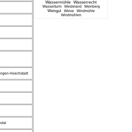
Wassermühle
Wasserrecht
Wasserturm
Weideland
Weinberg
Weingut
Wiese
Windmühle
Windmühlen
angen-Hoechstadt
ndal