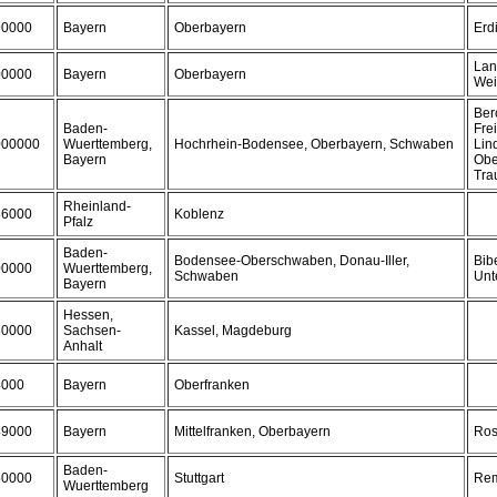
90000
Bayern
Oberbayern
Erd
Lan
00000
Bayern
Oberbayern
Wei
Ber
Baden-
Frei
000000
Wuerttemberg,
Hochrhein-Bodensee, Oberbayern, Schwaben
Lin
Bayern
Obe
Tra
Rheinland-
36000
Koblenz
Pfalz
Baden-
Bodensee-Oberschwaben, Donau-Iller,
Bib
00000
Wuerttemberg,
Schwaben
Unt
Bayern
Hessen,
80000
Sachsen-
Kassel, Magdeburg
Anhalt
4000
Bayern
Oberfranken
49000
Bayern
Mittelfranken, Oberbayern
Ros
Baden-
50000
Stuttgart
Rem
Wuerttemberg