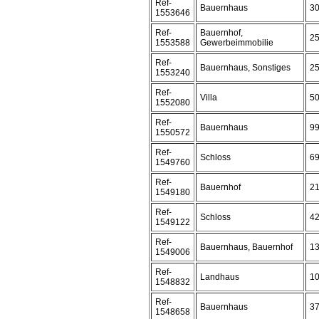
Ref-
Bauernhaus
3
1553646
Ref-
Bauernhof,
2
1553588
Gewerbeimmobilie
Ref-
Bauernhaus, Sonstiges
2
1553240
Ref-
Villa
5
1552080
Ref-
Bauernhaus
9
1550572
Ref-
Schloss
6
1549760
Ref-
Bauernhof
2
1549180
Ref-
Schloss
4
1549122
Ref-
Bauernhaus, Bauernhof
1
1549006
Ref-
Landhaus
1
1548832
Ref-
Bauernhaus
3
1548658