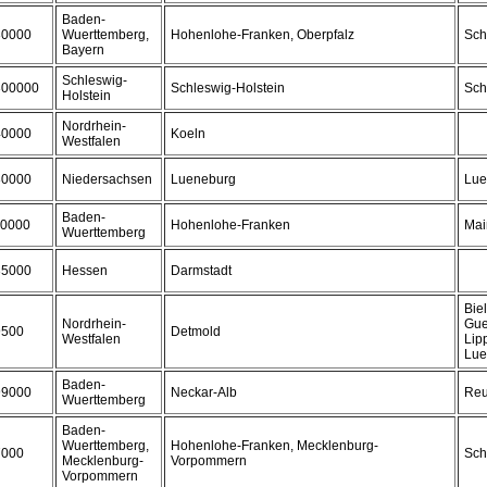
Baden-
30000
Wuerttemberg,
Hohenlohe-Franken, Oberpfalz
Sch
Bayern
Schleswig-
300000
Schleswig-Holstein
Sch
Holstein
Nordrhein-
40000
Koeln
Westfalen
80000
Niedersachsen
Lueneburg
Lue
Baden-
10000
Hohenlohe-Franken
Mai
Wuerttemberg
35000
Hessen
Darmstadt
Biel
Nordrhein-
Gue
9500
Detmold
Westfalen
Lip
Lue
Baden-
99000
Neckar-Alb
Reu
Wuerttemberg
Baden-
Wuerttemberg,
Hohenlohe-Franken, Mecklenburg-
7000
Sch
Mecklenburg-
Vorpommern
Vorpommern