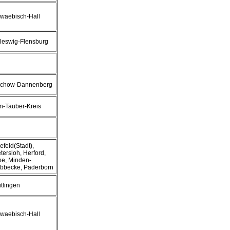
waebisch-Hall
leswig-Flensburg
chow-Dannenberg
n-Tauber-Kreis
efeld(Stadt),
tersloh, Herford,
pe, Minden-
bbecke, Paderborn
tlingen
waebisch-Hall