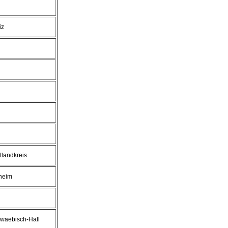
iz
tlandkreis
heim
waebisch-Hall