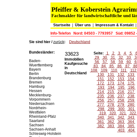
Pfeiffer & Koberstein Agrar
Fachmakler für landwirtschaftliche und lä
Startseite
|
Über uns
|
Impressum & Kontakt
Info-Telefon
Nord: 04503 - 7793957
Süd: 09852 
Sie sind hier /
zurück
:
Deutschland
Bundesländer:
33623
Seite:
1
2
3
4
5
29
30
31
32
33
3
Immobilien
Baden-
56
57
58
59
60
6
Kaufgesuche
Wuerttemberg
83
84
85
86
87
8
in
Bayern
108
109
110
111
11
Deutschland
Berlin
130
131
132
133
Brandenburg
151
152
153
154
Bremen
172
173
174
175
Hamburg
193
194
195
196
Hessen
214
215
216
217
Mecklenburg-
235
236
237
238
Vorpommern
256
257
258
259
Niedersachsen
277
278
279
280
Nordrhein-
298
299
300
301
Westfalen
319
320
321
322
Rheinland-Pfalz
340
341
342
343
Saarland
361
362
363
364
Sachsen
382
383
384
385
Sachsen-Anhalt
403
404
Schleswig-Holstein