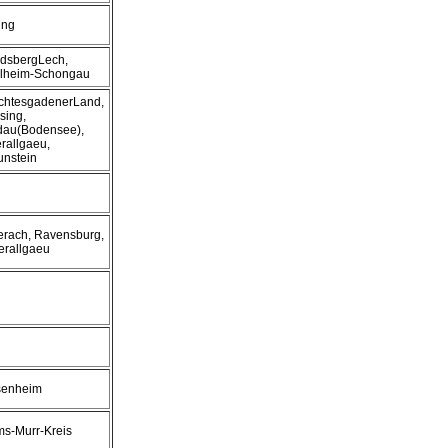
ing
dsbergLech,
lheim-Schongau
chtesgadenerLand,
sing,
dau(Bodensee),
rallgaeu,
unstein
erach, Ravensburg,
erallgaeu
enheim
s-Murr-Kreis