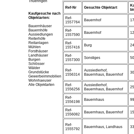
Thueringen
Ka
Ref-Nr
Gesuchte Objektart
bis
Kaufgesuche nach
Objektarten:
Ref-
Bauernhof
1
1557764
Bauernhäuser
Bauernhöfe
Ref-
Bauernhof
1
Aussiedlungen
1557590
Reiterhöfe
Reitanlagen
Ref-
Burg
2
Mühlen
1557416
Forsthäuser
Landhäuser
Ref-
Sonstiges
5
Burgen
1557300
Schlösser
Wälder
Ref-
Aussiedlerhof,
Grundstücke
3
1556314
Bauernhaus, Bauernhof
Gewerbeimmobilien
Wohnhaeuser
Alle Objektarten
Ref-
Aussiedlerhof,
2
1556256
Bauernhaus, Bauernhof
Ref-
Bauernhaus
9
1556198
Ref-
Bauernhaus, Bauernhof
1
1556082
Ref-
Bauernhaus, Landhaus
3
1555792