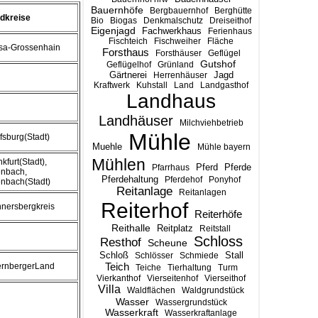
Bauernhöfe
Bergbauernhof
Berghütte
dkreise
Bio
Biogas
Denkmalschutz
Dreiseithof
Eigenjagd
Fachwerkhaus
Ferienhaus
Fischteich
Fischweiher
Fläche
sa-Grossenhain
Forsthaus
Forsthäuser
Geflügel
Gutshof
Geflügelhof
Grünland
Gärtnerei
Jagd
Herrenhäuser
Kraftwerk
Kuhstall
Land
Landgasthof
Landhaus
Landhäuser
Milchviehbetrieb
Mühle
fsburg(Stadt)
Muehle
Mühle bayern
Mühlen
kfurt(Stadt),
Pferd
Pferde
Pfarrhaus
enbach,
Pferdehaltung
Pferdehof
Ponyhof
enbach(Stadt)
Reitanlage
Reitanlagen
Reiterhof
nersbergkreis
Reiterhöfe
Reithalle
Reitplatz
Reitstall
Schloss
Resthof
Scheune
Stall
Schloß
Schlösser
Schmiede
Teich
rnbergerLand
Teiche
Tierhaltung
Turm
Vierkanthof
Vierseitenhof
Vierseithof
Villa
Waldflächen
Waldgrundstück
Wasser
Wassergrundstück
Wasserkraft
Wasserkraftanlage