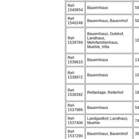
Ref-
Bauernhaus
5
1540654
Ref-
Bauernhaus, Bauernhof
5
1540248
Bauernhaus, Gutshof,
Ref-
Landhaus,
1
1539784
Mehrfamilienhaus,
Muehle, Villa
Ref-
Bauernhaus
1
1539610
Ref-
Bauernhaus
1
1538972
Ref-
Reitanlage, Reiterhof
1
1538392
Ref-
Bauernhaus
5
1537986
Ref-
Landgasthof, Landhaus,
7
1537406
Muehle
Ref-
Bauernhaus, Bauernhof
3
1537290