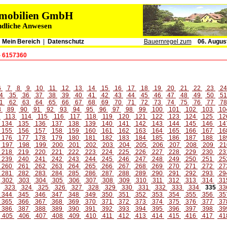
immobilien GmbH
ndliche Anwesen
|
Mein Bereich
|
Datenschutz
Bauernregel zum
06. Augus
- 6157360
6
7
8
9
10
11
12
13
14
15
16
17
18
19
20
21
22
23
2
4
35
36
37
38
39
40
41
42
43
44
45
46
47
48
49
50
5
1
62
63
64
65
66
67
68
69
70
71
72
73
74
75
76
77
7
8
89
90
91
92
93
94
95
96
97
98
99
100
101
102
103
10
2
113
114
115
116
117
118
119
120
121
122
123
124
125
12
134
135
136
137
138
139
140
141
142
143
144
145
146
14
155
156
157
158
159
160
161
162
163
164
165
166
167
16
176
177
178
179
180
181
182
183
184
185
186
187
188
18
197
198
199
200
201
202
203
204
205
206
207
208
209
21
218
219
220
221
222
223
224
225
226
227
228
229
230
23
239
240
241
242
243
244
245
246
247
248
249
250
251
25
260
261
262
263
264
265
266
267
268
269
270
271
272
27
281
282
283
284
285
286
287
288
289
290
291
292
293
29
302
303
304
305
306
307
308
309
310
311
312
313
314
31
323
324
325
326
327
328
329
330
331
332
333
334
335
33
344
345
346
347
348
349
350
351
352
353
354
355
356
35
365
366
367
368
369
370
371
372
373
374
375
376
377
37
386
387
388
389
390
391
392
393
394
395
396
397
398
39
405
406
407
408
409
410
411
412
413
414
415
416
417
41