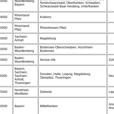
50000
Wuerttemberg,
Nordschwarzwald, Oberfranken, Schwaben,
Bayern
Schwarzwald-Baar-Heuberg, Unterfranken
Rheinland-
49000
Koblenz
Pfalz
Rheinland-
60000
Rheinhessen-Pfalz
Pfalz
Sachsen-
00000
Magdeburg
Anhalt
Baden-
Bodensee-Oberschwaben, Hochrhein-
50000
Wuerttemberg
Bodensee
Baden-
30000
Neckar-Alb
Zol
Wuerttemberg
Bayern,
Sachsen,
Dresden, Halle, Leipzig, Magdeburg,
10000
Sachsen-
Neu
Oberpfalz, Thueringen
Anhalt,
Thueringen
Nordrhein-
35000
Detmold
Lip
Westfalen
Ans
50000
Bayern
Mittelfranken
Ais