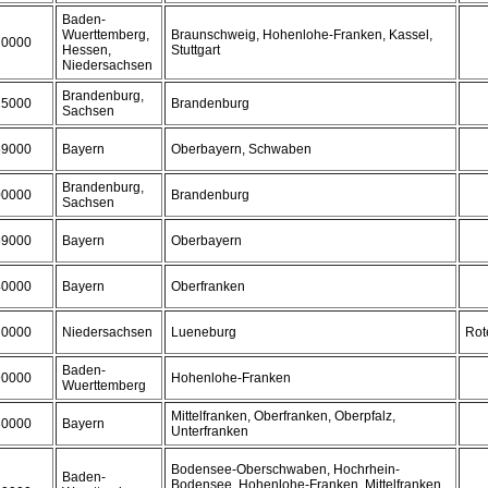
Baden-
Wuerttemberg,
Braunschweig, Hohenlohe-Franken, Kassel,
70000
Hessen,
Stuttgart
Niedersachsen
Brandenburg,
25000
Brandenburg
Sachsen
59000
Bayern
Oberbayern, Schwaben
Brandenburg,
00000
Brandenburg
Sachsen
59000
Bayern
Oberbayern
40000
Bayern
Oberfranken
20000
Niedersachsen
Lueneburg
Rot
Baden-
90000
Hohenlohe-Franken
Wuerttemberg
Mittelfranken, Oberfranken, Oberpfalz,
30000
Bayern
Unterfranken
Bodensee-Oberschwaben, Hochrhein-
Baden-
Bodensee, Hohenlohe-Franken, Mittelfranken,