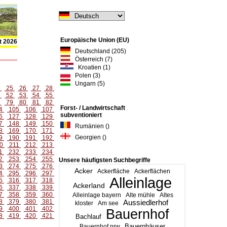
Europäische Union (EU)
t 2026
Deutschland (205)
Österreich (7)
Kroatien (1)
Polen (3)
Ungarn (5)
4
25
26
27
28
1
52
53
54
55
8
79
80
81
82
Forst- / Landwirtschaft
4
105
106
107
subventioniert
6
127
128
129
7
148
149
150
Rumänien ()
8
169
170
171
Georgien ()
9
190
191
192
0
211
212
213
1
232
233
234
2
253
254
255
Unsere häufigsten Suchbegriffe
3
274
275
276
Acker
Ackerfläche
Ackerflächen
4
295
296
297
Alleinlage
5
316
317
318
Ackerland
6
337
338
339
7
358
359
360
Alleinlage bayern
Alte mühle
Altes
8
379
380
381
Aussiedlerhof
kloster
Am see
9
400
401
402
Bauernhof
8
419
420
421
Bachlauf
Bauernhäuser
Bauernhof nrw