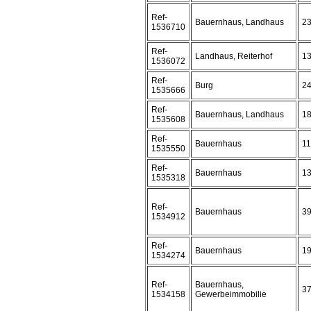
Ref-
Bauernhaus, Landhaus
2
1536710
Ref-
Landhaus, Reiterhof
1
1536072
Ref-
Burg
2
1535666
Ref-
Bauernhaus, Landhaus
1
1535608
Ref-
Bauernhaus
1
1535550
Ref-
Bauernhaus
1
1535318
Ref-
Bauernhaus
3
1534912
Ref-
Bauernhaus
1
1534274
Ref-
Bauernhaus,
3
1534158
Gewerbeimmobilie