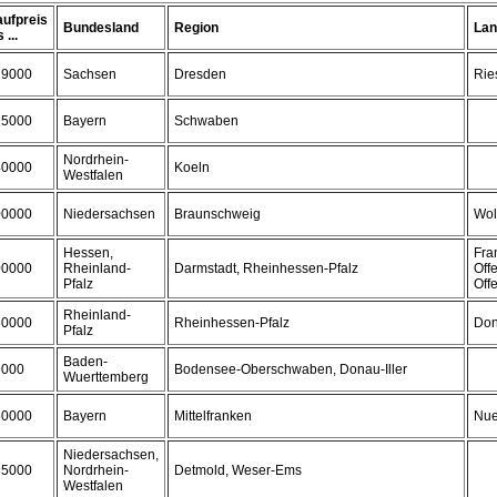
ufpreis
Bundesland
Region
Lan
 ...
79000
Sachsen
Dresden
Rie
25000
Bayern
Schwaben
Nordrhein-
40000
Koeln
Westfalen
00000
Niedersachsen
Braunschweig
Wol
Hessen,
Fran
00000
Rheinland-
Darmstadt, Rheinhessen-Pfalz
Off
Pfalz
Off
Rheinland-
50000
Rheinhessen-Pfalz
Don
Pfalz
Baden-
9000
Bodensee-Oberschwaben, Donau-Iller
Wuerttemberg
50000
Bayern
Mittelfranken
Nue
Niedersachsen,
35000
Nordrhein-
Detmold, Weser-Ems
Westfalen