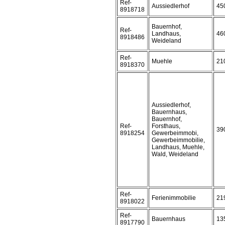
Ref-
Aussiedlerhof
45
8918718
Bauernhof,
Ref-
Landhaus,
46
8918486
Weideland
Ref-
Muehle
21
8918370
Aussiedlerhof,
Bauernhaus,
Bauernhof,
Ref-
Forsthaus,
39
8918254
Gewerbeimmobi,
Gewerbeimmobilie,
Landhaus, Muehle,
Wald, Weideland
Ref-
Ferienimmobilie
21
8918022
Ref-
Bauernhaus
13
8917790