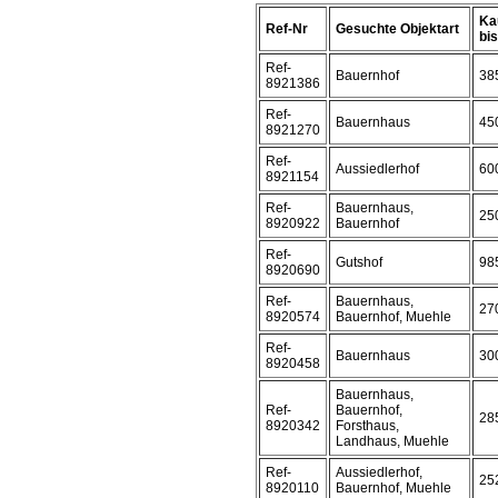
Ka
Ref-Nr
Gesuchte Objektart
bis 
Ref-
Bauernhof
38
8921386
Ref-
Bauernhaus
45
8921270
Ref-
Aussiedlerhof
60
8921154
Ref-
Bauernhaus,
25
8920922
Bauernhof
Ref-
Gutshof
98
8920690
Ref-
Bauernhaus,
27
8920574
Bauernhof, Muehle
Ref-
Bauernhaus
30
8920458
Bauernhaus,
Ref-
Bauernhof,
28
8920342
Forsthaus,
Landhaus, Muehle
Ref-
Aussiedlerhof,
25
8920110
Bauernhof, Muehle