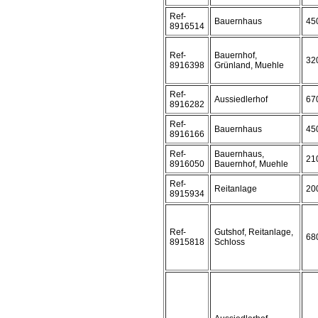
Ref-
Bauernhaus
45
8916514
Ref-
Bauernhof,
32
8916398
Grünland, Muehle
Ref-
Aussiedlerhof
67
8916282
Ref-
Bauernhaus
45
8916166
Ref-
Bauernhaus,
21
8916050
Bauernhof, Muehle
Ref-
Reitanlage
20
8915934
Ref-
Gutshof, Reitanlage,
68
8915818
Schloss