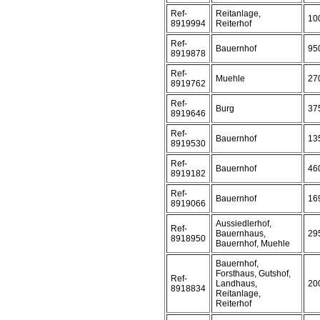
Ref-
Reitanlage,
10
8919994
Reiterhof
Ref-
Bauernhof
95
8919878
Ref-
Muehle
27
8919762
Ref-
Burg
37
8919646
Ref-
Bauernhof
13
8919530
Ref-
Bauernhof
46
8919182
Ref-
Bauernhof
16
8919066
Aussiedlerhof,
Ref-
Bauernhaus,
29
8918950
Bauernhof, Muehle
Bauernhof,
Forsthaus, Gutshof,
Ref-
Landhaus,
20
8918834
Reitanlage,
Reiterhof