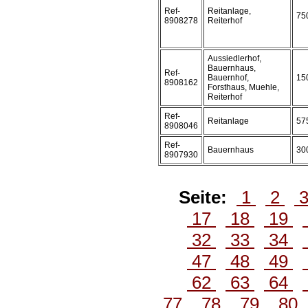
Ref-
Reitanlage,
75
8908278
Reiterhof
Aussiedlerhof,
Bauernhaus,
Ref-
Bauernhof,
15
8908162
Forsthaus, Muehle,
Reiterhof
Ref-
Reitanlage
57
8908046
Ref-
Bauernhaus
30
8907930
Seite:
1
2
17
18
19
32
33
34
47
48
49
62
63
64
77
78
79
80