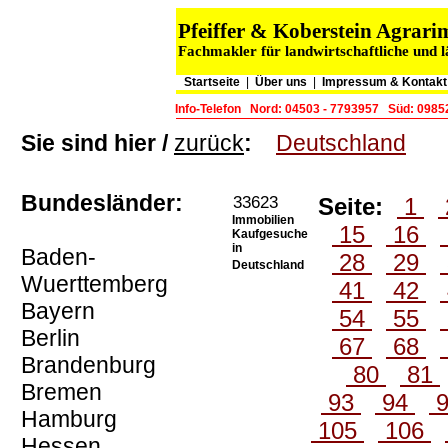
Pfeiffer & Koberstein Agra
Fachmakler für landwirtschaftliche und 
Startseite
|
Über uns
|
Impressum & Kontakt
Info-Telefon
Nord: 04503 - 7793957
Süd: 0985
Sie sind hier /
zurück
:
Deutschland
Bundesländer:
33623
Seite:
1
Immobilien
15
16
Kaufgesuche
in
Baden-
28
29
Deutschland
Wuerttemberg
41
42
Bayern
54
55
Berlin
67
68
Brandenburg
80
81
Bremen
93
94
Hamburg
105
106
Hessen