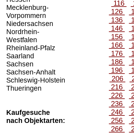
116
Mecklenburg-
126
Vorpommern
136
Niedersachsen
146
Nordrhein-
156
Westfalen
166
Rheinland-Pfalz
176
Saarland
186
Sachsen
196
Sachsen-Anhalt
206
Schleswig-Holstein
216
Thueringen
226
236
246
Kaufgesuche
256
nach Objektarten:
266