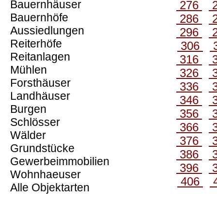
Bauernhäuser
276
Bauernhöfe
286
Aussiedlungen
296
Reiterhöfe
306
Reitanlagen
316
Mühlen
326
Forsthäuser
336
Landhäuser
346
Burgen
356
Schlösser
366
Wälder
376
Grundstücke
386
Gewerbeimmobilien
396
Wohnhaeuser
406
Alle Objektarten