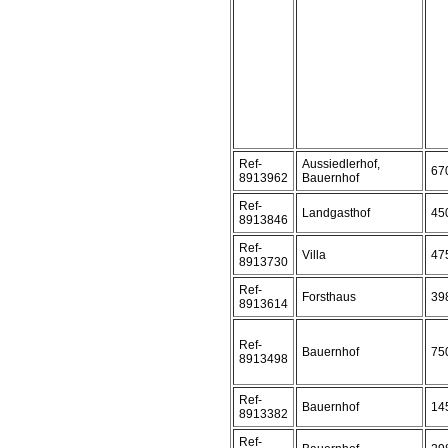
Ref-
Aussiedlerhof,
67
8913962
Bauernhof
Ref-
Landgasthof
45
8913846
Ref-
Villa
47
8913730
Ref-
Forsthaus
39
8913614
Ref-
Bauernhof
75
8913498
Ref-
Bauernhof
14
8913382
Ref-