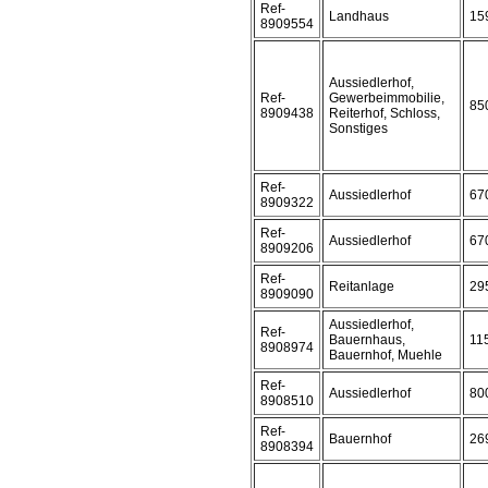
Ref-
Landhaus
15
8909554
Aussiedlerhof,
Ref-
Gewerbeimmobilie,
85
8909438
Reiterhof, Schloss,
Sonstiges
Ref-
Aussiedlerhof
67
8909322
Ref-
Aussiedlerhof
67
8909206
Ref-
Reitanlage
29
8909090
Aussiedlerhof,
Ref-
Bauernhaus,
11
8908974
Bauernhof, Muehle
Ref-
Aussiedlerhof
80
8908510
Ref-
Bauernhof
26
8908394