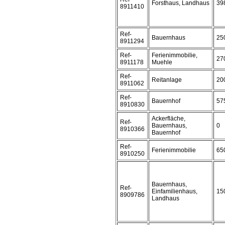
Forsthaus, Landhaus
39
8911410
Ref-
Bauernhaus
25
8911294
Ref-
Ferienimmobilie,
27
8911178
Muehle
Ref-
Reitanlage
20
8911062
Ref-
Bauernhof
57
8910830
Ackerfläche,
Ref-
Bauernhaus,
0
8910366
Bauernhof
Ref-
Ferienimmobilie
65
8910250
Bauernhaus,
Ref-
Einfamilienhaus,
15
8909786
Landhaus