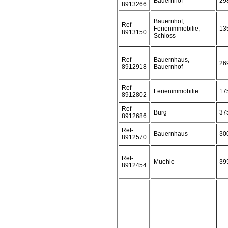
Bauernhof
29
8913266
Bauernhof,
Ref-
Ferienimmobilie,
13
8913150
Schloss
Ref-
Bauernhaus,
26
8912918
Bauernhof
Ref-
Ferienimmobilie
17
8912802
Ref-
Burg
37
8912686
Ref-
Bauernhaus
30
8912570
Ref-
Muehle
39
8912454