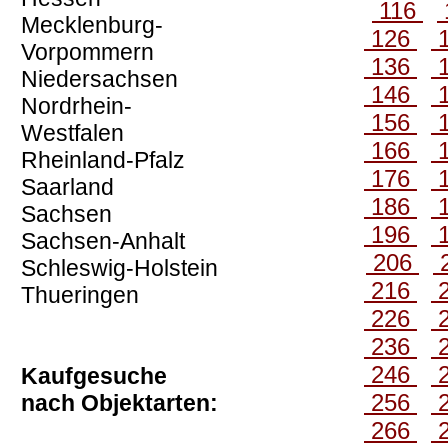
116
Mecklenburg-
126
Vorpommern
136
Niedersachsen
146
Nordrhein-
156
Westfalen
166
Rheinland-Pfalz
176
Saarland
186
Sachsen
196
Sachsen-Anhalt
206
Schleswig-Holstein
216
Thueringen
226
236
246
Kaufgesuche
256
nach Objektarten:
266