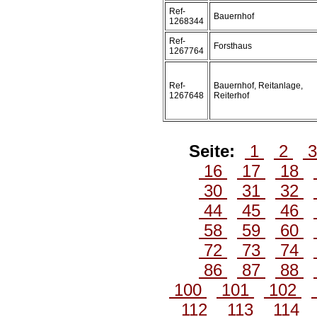
Ref-
Bauernhof
1268344
Ref-
Forsthaus
1267764
Ref-
Bauernhof, Reitanlage,
1267648
Reiterhof
Seite:
1
2
16
17
18
30
31
32
44
45
46
58
59
60
72
73
74
86
87
88
100
101
102
112
113
114