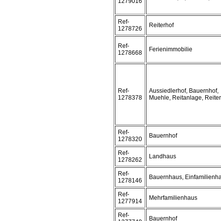
1279016
Ref-
Reiterhof
1278726
Ref-
Ferienimmobilie
1278668
Ref-
Aussiedlerhof, Bauernhof,
1278378
Muehle, Reitanlage, Reite
Ref-
Bauernhof
1278320
Ref-
Landhaus
1278262
Ref-
Bauernhaus, Einfamilienh
1278146
Ref-
Mehrfamilienhaus
1277914
Ref-
Bauernhof