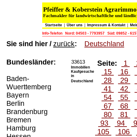
Pfeiffer & Koberstein Agrarimm
Fachmakler für landwirtschaftliche und ländli
Startseite
|
Über uns
|
Impressum & Kontakt
|
Mei
Info-Telefon
Nord: 04503 - 7793957
Süd: 09852 - 61
Sie sind hier /
zurück
:
Deutschland
Bundesländer:
33613
Seite:
1
Immobilien
15
16
Kaufgesuche
in
Baden-
28
29
Deutschland
Wuerttemberg
41
42
Bayern
54
55
Berlin
67
68
Brandenburg
80
81
Bremen
93
94
Hamburg
105
106
Hessen