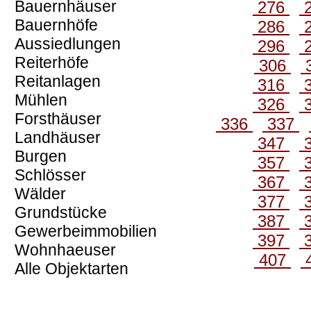
Bauernhäuser
276
Bauernhöfe
286
Aussiedlungen
296
Reiterhöfe
306
Reitanlagen
316
Mühlen
326
Forsthäuser
336
337
Landhäuser
347
Burgen
357
Schlösser
367
Wälder
377
Grundstücke
387
Gewerbeimmobilien
397
Wohnhaeuser
407
Alle Objektarten