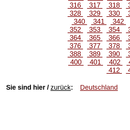
316
317
318
328
329
330
340
341
342
352
353
354
364
365
366
376
377
378
388
389
390
400
401
402
412
Sie sind hier /
zurück
:
Deutschland