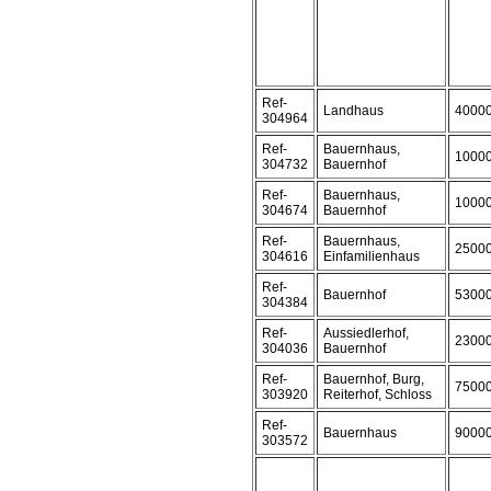
Ref-
Landhaus
4000
304964
Ref-
Bauernhaus,
1000
304732
Bauernhof
Ref-
Bauernhaus,
1000
304674
Bauernhof
Ref-
Bauernhaus,
2500
304616
Einfamilienhaus
Ref-
Bauernhof
5300
304384
Ref-
Aussiedlerhof,
2300
304036
Bauernhof
Ref-
Bauernhof, Burg,
7500
303920
Reiterhof, Schloss
Ref-
Bauernhaus
9000
303572