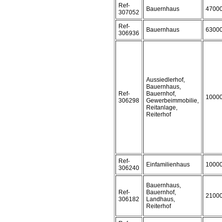
Ref-
Bauernhaus
4700
307052
Ref-
Bauernhaus
6300
306936
Aussiedlerhof,
Bauernhaus,
Ref-
Bauernhof,
1000
306298
Gewerbeimmobilie,
Reitanlage,
Reiterhof
Ref-
Einfamilienhaus
1000
306240
Bauernhaus,
Ref-
Bauernhof,
2100
306182
Landhaus,
Reiterhof