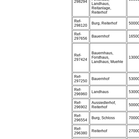
298294
Landhaus,
Reitanlage,
Reiterhof
Ref-
Burg, Reiterhof
5000
298120
Ref-
Bauernhof
1650
297656
Bauernhaus,
Ref-
Forsthaus,
1300
297424
Landhaus, Muehle
Ref-
Bauernhof
5300
297250
Ref-
Landhaus
5300
296960
Ref-
Aussiedlerhof,
5000
296902
Reiterhof
Ref-
Burg, Schloss
7000
296554
Ref-
Reiterhof
2700
296380