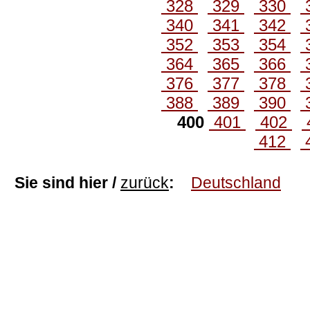
328
329
330
340
341
342
352
353
354
364
365
366
376
377
378
388
389
390
400
401
402
412
Sie sind hier /
zurück
:
Deutschland