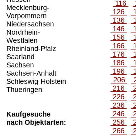
116
Mecklenburg-
126
Vorpommern
136
Niedersachsen
146
Nordrhein-
156
Westfalen
166
Rheinland-Pfalz
176
Saarland
186
Sachsen
196
Sachsen-Anhalt
206
Schleswig-Holstein
216
Thueringen
226
236
246
Kaufgesuche
256
nach Objektarten:
266