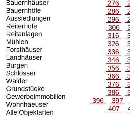
Bauernhäuser
276
Bauernhöfe
286
Aussiedlungen
296
Reiterhöfe
306
Reitanlagen
316
Mühlen
326
Forsthäuser
336
Landhäuser
346
Burgen
356
Schlösser
366
Wälder
376
Grundstücke
386
Gewerbeimmobilien
396
397
Wohnhaeuser
407
Alle Objektarten