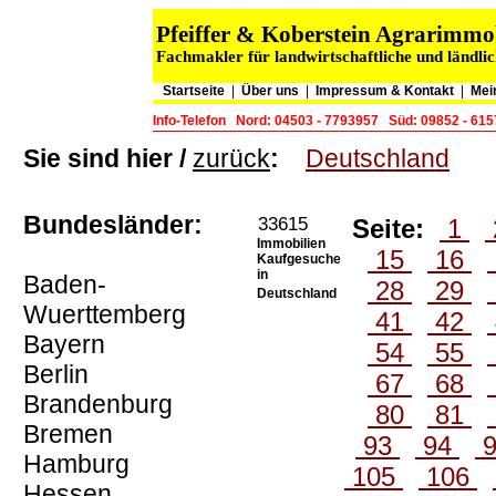
Pfeiffer & Koberstein Agrarimm
Fachmakler für landwirtschaftliche und ländli
Startseite
|
Über uns
|
Impressum & Kontakt
|
Mei
Info-Telefon
Nord: 04503 - 7793957
Süd: 09852 - 61
Sie sind hier /
zurück
:
Deutschland
Bundesländer:
33615
Seite:
1
Immobilien
15
16
Kaufgesuche
in
Baden-
28
29
Deutschland
Wuerttemberg
41
42
Bayern
54
55
Berlin
67
68
Brandenburg
80
81
Bremen
93
94
Hamburg
105
106
Hessen