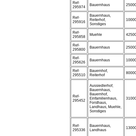
Ref-
Bauernhaus
2500
295974
Bauernhaus,
Ref-
Reiterhof,
1000
295916
Sonstiges
Ref-
Muehle
4250
295858
Ref-
Bauernhaus
2500
295800
Ref-
Bauernhaus
1000
295626
Ref-
Bauernhof,
8000
295510
Reiterhof
Aussiedlerhof,
Bauernhaus,
Bauernhof,
Ref-
Einfamilienhaus,
3100
295452
Forsthaus,
Landhaus, Muehle,
Sonstiges
Ref-
Bauernhaus,
1300
295336
Landhaus