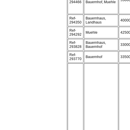
5300
294466
Bauernhof, Muehle
Ref-
Bauernhaus,
4000
294350
Landhaus
Ref-
Muehle
4250
294292
Ref-
Bauernhaus,
3300
293828
Bauernhof
Ref-
Bauernhof
3350
293770