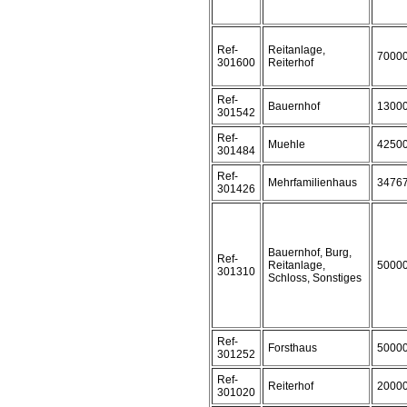
Ref-
Reitanlage,
7000
301600
Reiterhof
Ref-
Bauernhof
1300
301542
Ref-
Muehle
4250
301484
Ref-
Mehrfamilienhaus
3476
301426
Bauernhof, Burg,
Ref-
Reitanlage,
5000
301310
Schloss, Sonstiges
Ref-
Forsthaus
5000
301252
Ref-
Reiterhof
2000
301020