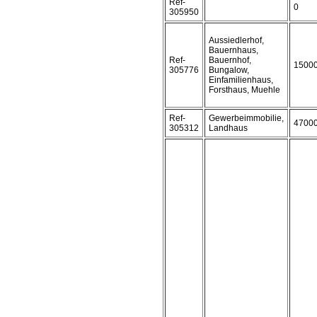
Ref-
0
305950
Aussiedlerhof,
Bauernhaus,
Ref-
Bauernhof,
1500
305776
Bungalow,
Einfamilienhaus,
Forsthaus, Muehle
Ref-
Gewerbeimmobilie,
4700
305312
Landhaus