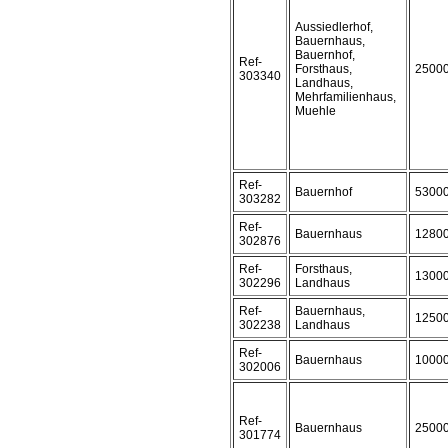
Aussiedlerhof,
Bauernhaus,
Bauernhof,
Ref-
Forsthaus,
2500
303340
Landhaus,
Mehrfamilienhaus,
Muehle
Ref-
Bauernhof
5300
303282
Ref-
Bauernhaus
1280
302876
Ref-
Forsthaus,
1300
302296
Landhaus
Ref-
Bauernhaus,
1250
302238
Landhaus
Ref-
Bauernhaus
1000
302006
Ref-
Bauernhaus
2500
301774