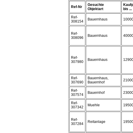
Gesuchte
Kaufp
Ref-Nr
Objektart
bis ...
Ref-
Bauernhaus
1000
308154
Ref-
Bauernhaus
4000
308096
Ref-
Bauernhaus
1290
307980
Ref-
Bauernhaus,
2100
307690
Bauernhof
Ref-
Bauernhof
2300
307574
Ref-
Muehle
1950
307342
Ref-
Reitanlage
1950
307284