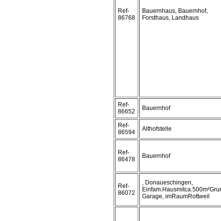
Ref-
Bauernhaus, Bauernhof,
86768
Forsthaus, Landhaus
Ref-
Bauernhof
86652
Ref-
Althofstelle
86594
Ref-
Bauernhof
86478
, Donaueschingen,
Ref-
Einfam.Hausmitca.500m²Gru
86072
Garage, imRaumRottweil