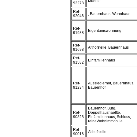
Muehle
92278
Ref-
, Bauernhaus, Wohnhaus
92046
Ref-
Eigentumswohnung
91988
Ref-
Althofstelle, Bauernhaus
91698
Ref-
Einfamilienhaus
91582
Ref-
Aussiedlerhof, Bauernhaus,
91234
Bauernhof
Bauernhof, Burg,
Ref-
Doppelhaushaelfte,
90828
Einfamilienhaus, Schloss,
reineWohnimmobilie
Ref-
Althofstelle
90016