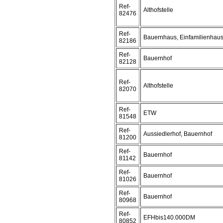
Ref-
Althofstelle
82476
Ref-
Bauernhaus, Einfamilienhau
82186
Ref-
Bauernhof
82128
Ref-
Althofstelle
82070
Ref-
ETW
81548
Ref-
Aussiedlerhof, Bauernhof
81200
Ref-
Bauernhof
81142
Ref-
Bauernhof
81026
Ref-
Bauernhof
80968
Ref-
EFHbis140.000DM
80852