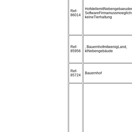
HofstellemitNebengebaeude
Ref-
SoftwareFirmamussmoeglichs
86014
keineTierhaltung
Ref-
, BauernhofmitwenigLand,
85956
klNebengebäude
Ref-
Bauernhof
85724