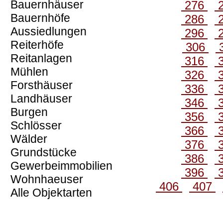
Bauernhäuser
276
Bauernhöfe
286
Aussiedlungen
296
Reiterhöfe
306
Reitanlagen
316
Mühlen
326
Forsthäuser
336
Landhäuser
346
Burgen
356
Schlösser
366
Wälder
376
Grundstücke
386
Gewerbeimmobilien
396
Wohnhaeuser
406
407
Alle Objektarten