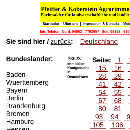
Pfeiffer & Koberstein Agrarimm
Fachmakler für landwirtschaftliche und ländli
Startseite
|
Über uns
|
Impressum & Kontakt
|
Mei
Info-Telefon
Nord: 04503 - 7793957
Süd: 09852 - 61
Sie sind hier /
zurück
:
Deutschland
Bundesländer:
33623
Seite:
1
Immobilien
15
16
Kaufgesuche
in
Baden-
28
29
Deutschland
Wuerttemberg
41
42
Bayern
54
55
Berlin
67
68
Brandenburg
80
81
Bremen
93
94
Hamburg
105
106
Hessen