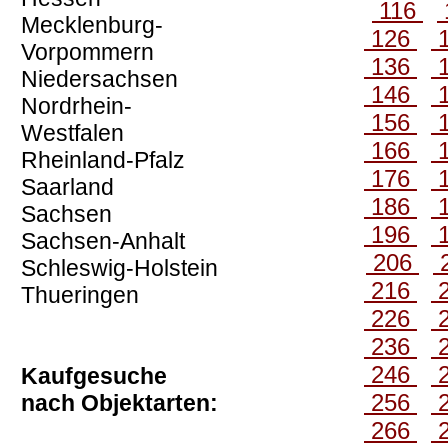
116
Mecklenburg-
126
Vorpommern
136
Niedersachsen
146
Nordrhein-
156
Westfalen
166
Rheinland-Pfalz
176
Saarland
186
Sachsen
196
Sachsen-Anhalt
206
Schleswig-Holstein
216
Thueringen
226
236
246
Kaufgesuche
256
nach Objektarten:
266