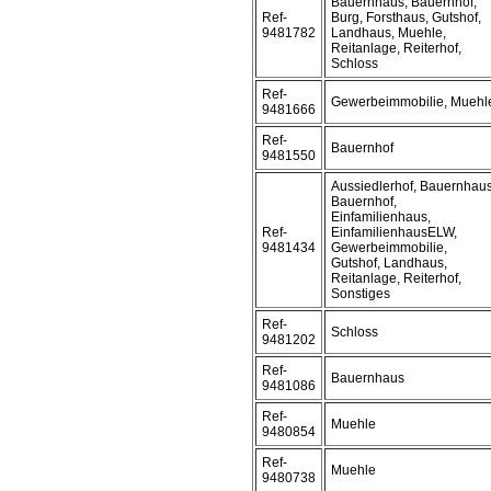
Bauernhaus, Bauernhof,
Ref-
Burg, Forsthaus, Gutshof,
9481782
Landhaus, Muehle,
Reitanlage, Reiterhof,
Schloss
Ref-
Gewerbeimmobilie, Muehl
9481666
Ref-
Bauernhof
9481550
Aussiedlerhof, Bauernhaus
Bauernhof,
Einfamilienhaus,
Ref-
EinfamilienhausELW,
9481434
Gewerbeimmobilie,
Gutshof, Landhaus,
Reitanlage, Reiterhof,
Sonstiges
Ref-
Schloss
9481202
Ref-
Bauernhaus
9481086
Ref-
Muehle
9480854
Ref-
Muehle
9480738