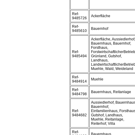
Ref-
Ackerfläche
9485726
Ref-
Bauernhof
9485610
Ackerfläche, Aussiedlerhof
Bauernhaus, Bauernhof,
Forsthaus,
Ref-
ForstwirtschaftlicherBetrieb
9485494
Grünland, Gutshof,
Landhaus,
LandwirtschaftlicherBetrieb
Muehle, Wald, Weideland
Ref-
Muehle
9484914
Ref-
Bauernhaus, Reitanlage
9484798
Aussiedlerhof, Bauernhaus
Bauernhof,
Ref-
Einfamilienhaus, Forsthaus
9484682
Gutshof, Landhaus,
Muehle, Reitanlage,
Reiterhof, Villa
Ref-
Bauernhaus