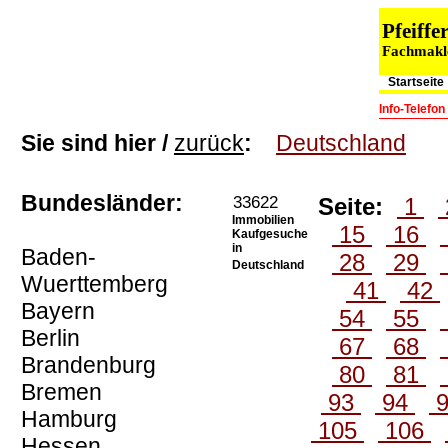
Pfeiff
Fachmakle
Startseite
Info-Telefo
Sie sind hier /
zurück
:
Deutschland
Bundesländer:
33622
Seite:
1
Immobilien
15
16
Kaufgesuche
in
Baden-
28
29
Deutschland
Wuerttemberg
41
42
Bayern
54
55
Berlin
67
68
Brandenburg
80
81
Bremen
93
94
Hamburg
105
106
Hessen