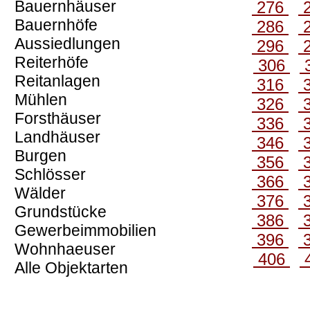
Bauernhäuser
276
Bauernhöfe
286
Aussiedlungen
296
Reiterhöfe
306
Reitanlagen
316
Mühlen
326
Forsthäuser
336
Landhäuser
346
Burgen
356
Schlösser
366
Wälder
376
Grundstücke
386
Gewerbeimmobilien
396
Wohnhaeuser
406
Alle Objektarten