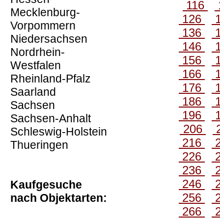
116
Mecklenburg-
126
Vorpommern
136
Niedersachsen
146
Nordrhein-
156
Westfalen
166
Rheinland-Pfalz
176
Saarland
186
Sachsen
196
Sachsen-Anhalt
206
Schleswig-Holstein
216
Thueringen
226
236
246
Kaufgesuche
256
nach Objektarten:
266